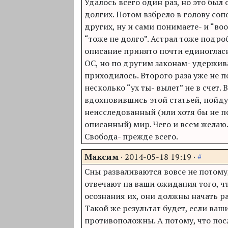
Удалось всего один раз, но это был
долгих. Потом взбрело в голову соп
других, ну и сами понимаете- и “воо
“тоже не долго”. Астрал тоже подро
описание принято почти единогласн
ОС, но по другим законам- удержив
приходилось. Второго раза уже не п
несколько “ух ты- вылет” не в счет. 
вдохновившись этой статьей, пойду
неисследованный (или хотя бы не 
описанный) мир. Чего и всем желаю.
Свобода- прежде всего.
Максим
·
2014-05-18 19:19
·
#
Сны разваливаются вовсе не потому
отвечают на ваши ожидания того, ч
осознания их, они должны начать ра
Такой же результат будет, если ва
противоположны. А потому, что пос