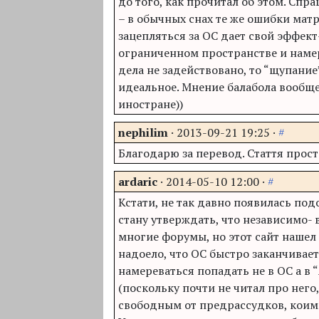
до того, как прочитал об этом. Спр
– в обычных снах те же ошибки мат
зацепляться за ОС дает свой эффект-
ограниченном пространстве и наме
дела не задействовано, то “щупание
идеальное. Мнение балабола вообще
иностране))
nephilim
·
2013-09-21 19:25
·
#
Благодарю за перевод. Стаття прост
ardaric
·
2014-05-10 12:00
·
#
Кстати, не так давно появилась под
стану утверждать, что независимо- 
многие форумы, но этот сайт нашел 
надоело, что ОС быстро заканчивает
намереваться попадать не в ОС а в 
(поскольку почти не читал про него
свободным от предрассудков, коим 