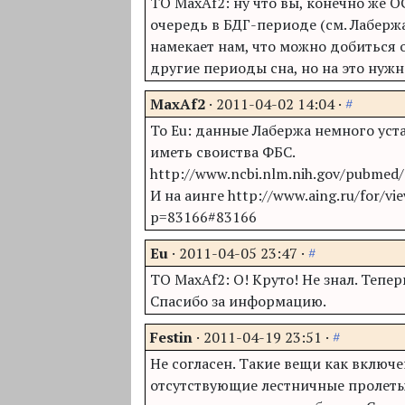
TO MaxAf2: ну что вы, конечно же 
очередь в БДГ-периоде (см. Лабержа
намекает нам, что можно добиться 
другие периоды сна, но на это нужн
MaxAf2
·
2011-04-02 14:04
·
#
To Eu: данные Лабержа немного уст
иметь своиства ФБС.
http://www.ncbi.nlm.nih.gov/pubmed
И на аинге http://www.aing.ru/for/vi
p=83166#83166
Eu
·
2011-04-05 23:47
·
#
TO MaxAf2: О! Круто! Не знал. Тепер
Спасибо за информацию.
Festin
·
2011-04-19 23:51
·
#
Не согласен. Такие вещи как включе
отсутствующие лестничные пролет