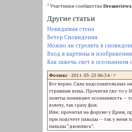
1
Участники сообщества
Dreamviews
Другие статьи
Невидимая стена
Ветер Сновидения
Можно ли стрелять в сновиден
Вход в картины и изображени
Как зажечь свет в осознанном
Феликс
·
2011-03-23 06:34
·
#
Все верно. Сила подсознательных о
страшная вещь. Прочитал где-то у М
полеты понижают осознанность — та
взлечу, так сразу фол.
Или: прочитал на форуме у Дрим, 
при подсчете пальцы — так у меня 
пальцы “двоились”.